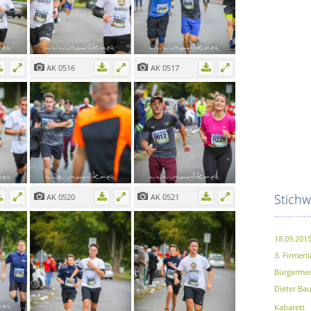
AK 0516
AK 0517
Stichw
AK 0520
AK 0521
18.09.201
3. Firmenl
Bürgermei
Dieter B
Kabarett