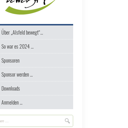
feld
Über „Alsfeld bewegt“…
wegt
rmen-
So war es 2024 …
f-
Sponsoren
ent
Sponsor werden …
feld
Downloads
Anmelden …
n
Suchen