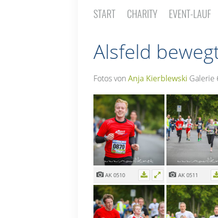
START
CHARITY
EVENT-LAUF
Alsfeld beweg
Fotos von
Anja Kierblewski
Galerie 
AK 0510
AK 0511