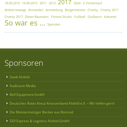
2017
18.09.2015
19.09.2015
2011
2013
2024
3. Firmenlauf
Alsfeld bewegt
Anmelden
Anmeldung
Bürgermeister
Charity
Charity 2011
Charity 2017
Dieter Baumann
Fitness-Studio
Fußball
Grußwort
Kabarett
So war es …
Spenden
Sponsoren
Stadt Alsfeld
Audicture Media
Bell Equipment GmbH
Deutsches Rotes Kreuz Kreisverband Alsfeld e.V. – Wir helfen gern!
Die Meistermetzger Becker aus Romrod
GO! Express & Logistics Alsfeld GmbH