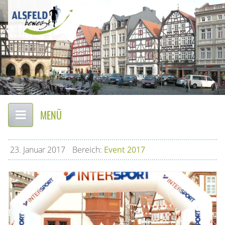
Alsfeld
–
bewegt
Firmen-
Lauf-
Event
Startseite
Hauptinhalt
Themennavigation
Seitenanfang
Hauptnavigation
in
Alsfeld
23.
Januar
2017
Bereich:
Event 2017