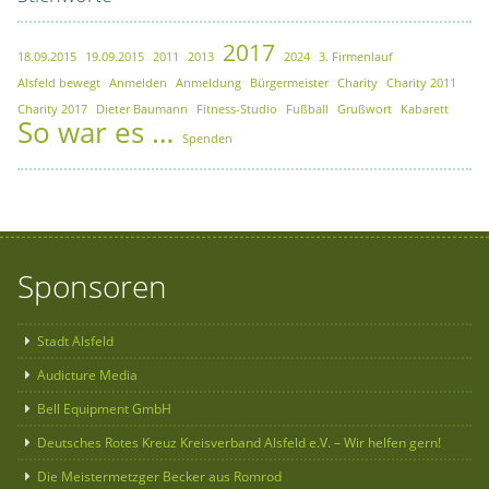
2017
18.09.2015
19.09.2015
2011
2013
2024
3. Firmenlauf
Alsfeld bewegt
Anmelden
Anmeldung
Bürgermeister
Charity
Charity 2011
Charity 2017
Dieter Baumann
Fitness-Studio
Fußball
Grußwort
Kabarett
So war es …
Spenden
Sponsoren
Stadt Alsfeld
Audicture Media
Bell Equipment GmbH
Deutsches Rotes Kreuz Kreisverband Alsfeld e.V. – Wir helfen gern!
Die Meistermetzger Becker aus Romrod