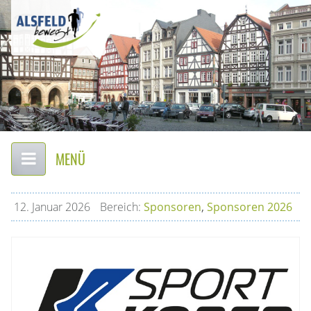
Alsfeld
–
bewegt
Firmen-
Lauf-
Event
Startseite
Hauptinhalt
Themennavigation
Seitenanfang
Hauptnavigation
in
Alsfeld
12.
Januar
2026
Bereich:
Sponsoren
,
Sponsoren 2026