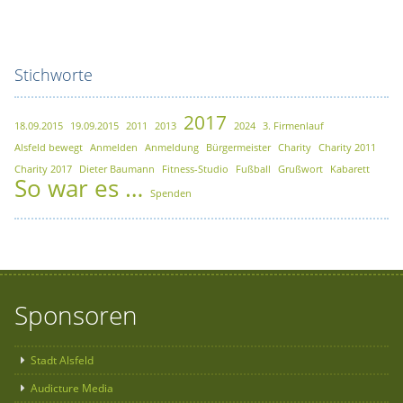
Stichworte
2017
18.09.2015
19.09.2015
2011
2013
2024
3. Firmenlauf
Alsfeld bewegt
Anmelden
Anmeldung
Bürgermeister
Charity
Charity 2011
Charity 2017
Dieter Baumann
Fitness-Studio
Fußball
Grußwort
Kabarett
So war es …
Spenden
Sponsoren
Stadt Alsfeld
Audicture Media