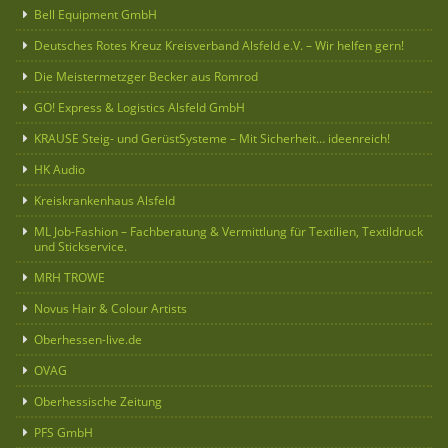
Bell Equipment GmbH
Deutsches Rotes Kreuz Kreisverband Alsfeld e.V. – Wir helfen gern!
Die Meistermetzger Becker aus Romrod
GO! Express & Logistics Alsfeld GmbH
KRAUSE Steig- und GerüstSysteme – Mit Sicherheit… ideenreich!
HK Audio
Kreiskrankenhaus Alsfeld
ML Job-Fashion – Fachberatung & Vermittlung für Textilien, Textildruck
und Stickservice.
MRH TROWE
Novus Hair & Colour Artists
Oberhessen-live.de
OVAG
Oberhessische Zeitung
PFS GmbH